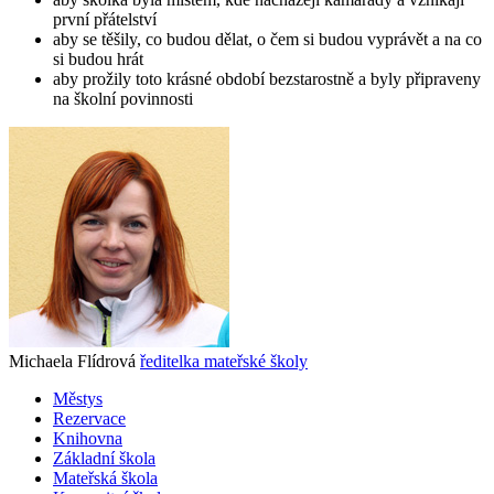
první přátelství
aby se těšily, co budou dělat, o čem si budou vyprávět a na co
si budou hrát
aby prožily toto krásné období bezstarostně a byly připraveny
na školní povinnosti
Michaela Flídrová
ředitelka mateřské školy
Městys
Rezervace
Knihovna
Základní škola
Mateřská škola