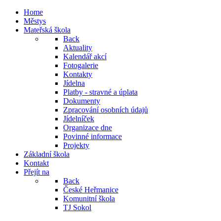
Home
Městys
Mateřská škola
Back
Aktuality
Kalendář akcí
Fotogalerie
Kontakty
Jídelna
Platby - stravné a úplata
Dokumenty
Zpracování osobních údajů
Jídelníček
Organizace dne
Povinné informace
Projekty
Základní škola
Kontakt
Přejít na
Back
České Heřmanice
Komunitní škola
TJ Sokol