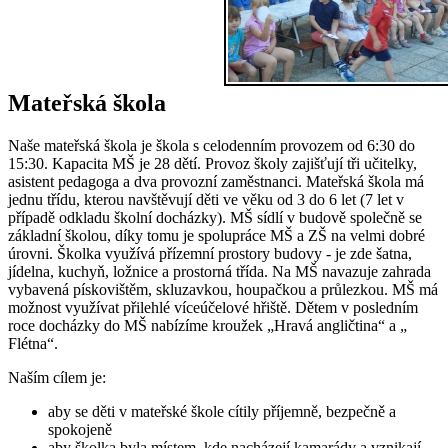
Mateřská škola
Naše mateřská škola je škola s celodenním provozem od 6:30 do
15:30. Kapacita MŠ je 28 dětí. Provoz školy zajišťují tři učitelky,
asistent pedagoga a dva provozní zaměstnanci. Mateřská škola má
jednu třídu, kterou navštěvují děti ve věku od 3 do 6 let (7 let v
případě odkladu školní docházky). MŠ sídlí v budově společně se
základní školou, díky tomu je spolupráce MŠ a ZŠ na velmi dobré
úrovni. Školka využívá přízemní prostory budovy - je zde šatna,
jídelna, kuchyň, ložnice a prostorná třída. Na MŠ navazuje zahrada
vybavená pískovištěm, skluzavkou, houpačkou a průlezkou. MŠ má
možnost využívat přilehlé víceúčelové hřiště. Dětem v posledním
roce docházky do MŠ nabízíme kroužek „Hravá angličtina“ a „
Flétna“.
Naším cílem je:
aby se děti v mateřské škole cítily příjemně, bezpečně a
spokojeně
aby školka byla místem, kde nacházejí kamarády a vznikají