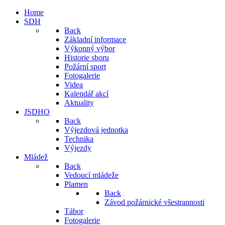
Home
SDH
Back
Základní informace
Výkonný výbor
Historie sboru
Požární sport
Fotogalerie
Videa
Kalendář akcí
Aktuality
JSDHO
Back
Výjezdová jednotka
Technika
Výjezdy
Mládež
Back
Vedoucí mládeže
Plamen
Back
Závod požárnické všestrannosti
Tábor
Fotogalerie