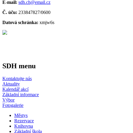
E-mail:
sdh.ch@email.cz
Č. úču:
233847827/0600
Datová schránka:
xmjw6s
SDH menu
Kontaktujte nás
Aktuality
Kalendář akcí
Základní informace
Výbor
Fotogalerie
Městys
Rezervace
Knihovna
Základní škola