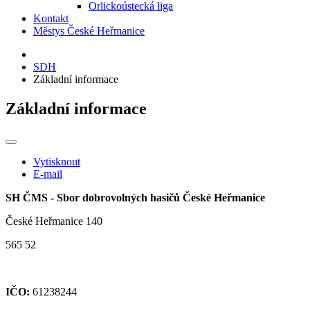
Orlickoústecká liga
Kontakt
Městys České Heřmanice
SDH
Základní informace
Základní informace
Vytisknout
E-mail
SH ČMS - Sbor dobrovolných hasičů České Heřmanice
České Heřmanice 140
565 52
IČO:
61238244