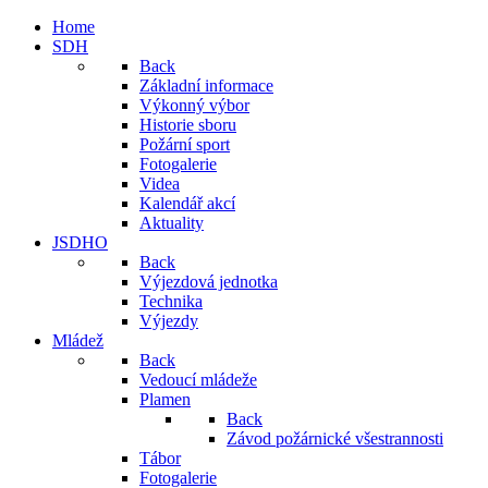
Home
SDH
Back
Základní informace
Výkonný výbor
Historie sboru
Požární sport
Fotogalerie
Videa
Kalendář akcí
Aktuality
JSDHO
Back
Výjezdová jednotka
Technika
Výjezdy
Mládež
Back
Vedoucí mládeže
Plamen
Back
Závod požárnické všestrannosti
Tábor
Fotogalerie