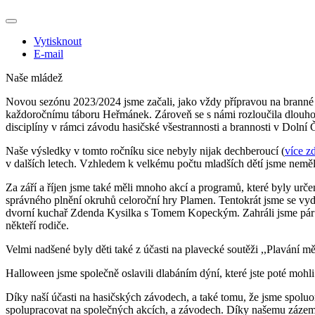
Vytisknout
E-mail
Naše mládež
Novou sezónu 2023/2024 jsme začali, jako vždy přípravou na branné 
každoročnímu táboru Heřmánek. Zároveň se s námi rozloučila dlouhole
disciplíny v rámci závodu hasičské všestrannosti a brannosti v Dolní
Naše výsledky v tomto ročníku sice nebyly nijak dechberoucí (
více z
v dalších letech. Vzhledem k velkému počtu mladších dětí jsme neměli
Za září a říjen jsme také měli mnoho akcí a programů, které byly urče
správného plnění okruhů celoroční hry Plamen. Tentokrát jsme se vydal
dvorní kuchař Zdenda Kysilka s Tomem Kopeckým. Zahráli jsme pár her
někteří rodiče.
Velmi nadšené byly děti také z účasti na plavecké soutěži ,,Plavání měs
Halloween jsme společně oslavili dlabáním dýní, které jste poté mohl
Díky naší účasti na hasičských závodech, a také tomu, že jsme spoluo
spolupracovat na společných akcích, a závodech. Díky našemu zázemí