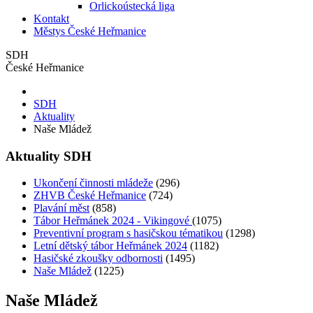
Orlickoústecká liga
Kontakt
Městys České Heřmanice
SDH
České Heřmanice
SDH
Aktuality
Naše Mládež
Aktuality SDH
Ukončení činnosti mládeže
(296)
ZHVB České Heřmanice
(724)
Plavání měst
(858)
Tábor Heřmánek 2024 - Vikingové
(1075)
Preventivní program s hasičskou tématikou
(1298)
Letní dětský tábor Heřmánek 2024
(1182)
Hasičské zkoušky odbornosti
(1495)
Naše Mládež
(1225)
Naše Mládež