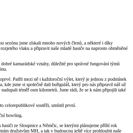
u sezónu jsme získali mnoho nových členů, a některé i díky
rozjetého vlaku a připravit naše mladé hasiče na naprosto obměněné
řit dobré kamarádské vztahy, důležité pro správné fungování týmů
ónu.
oprvé. Patřil mezi ně i každoroční výlet, který je jednou z podmínek
 kde jsme si společně dali buřtguláš, který pro nás připravil náš už
dupali téměř osm kilometrů. Jsme rádi, že se k nám připojili také
to celorepublikové soutěži, umístil první.
ční bowling.
 hasiči ze Sloupnice a Němčic, se kterými plánujeme příští rok
tním družstvům MH, a tak v budoucnu ještě více prohloubit naše