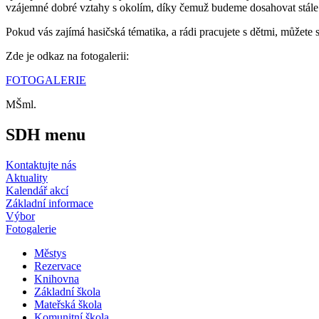
vzájemné dobré vztahy s okolím, díky čemuž budeme dosahovat stále 
Pokud vás zajímá hasičská tématika, a rádi pracujete s dětmi, můžete 
Zde je odkaz na fotogalerii:
FOTOGALERIE
MŠml.
SDH menu
Kontaktujte nás
Aktuality
Kalendář akcí
Základní informace
Výbor
Fotogalerie
Městys
Rezervace
Knihovna
Základní škola
Mateřská škola
Komunitní škola