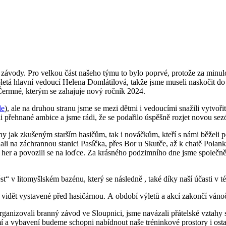
závody. Pro velkou část našeho týmu to bylo poprvé, protože za minulo
tá hlavní vedoucí Helena Domlátilová, takže jsme museli naskočit do 
 Čermné, kterým se zahajuje nový ročník 2024.
de
), ale na druhou stranu jsme se mezi dětmi i vedoucími snažili vytvo
 přehnané ambice a jsme rádi, že se podařilo úspěšně rozjet novou sez
ny jak zkušeným starším hasičům, tak i nováčkům, kteří s námi běželi p
i na záchrannou stanici Pasíčka, přes Bor u Skutče, až k chatě Polanka,
 a povozili se na loďce. Za krásného podzimního dne jsme společně na
t“ v litomyšlském bazénu, který se následně , také díky naší účasti v té
i vidět vystavené před hasičárnou. A období výletů a akcí zakončí váno
rganizovali branný závod ve Sloupnici, jsme navázali přátelské vztahy s
 a vybavení budeme schopni nabídnout naše tréninkové prostory i osta