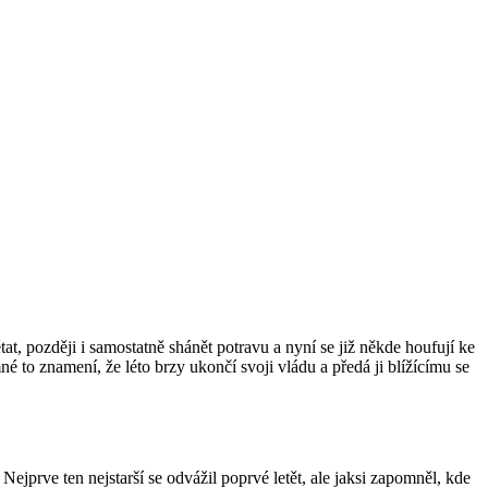
at, později i samostatně shánět potravu a nyní se již někde houfují ke
né to znamení, že léto brzy ukončí svoji vládu a předá ji blížícímu se
 Nejprve ten nejstarší se odvážil poprvé letět, ale jaksi zapomněl, kde