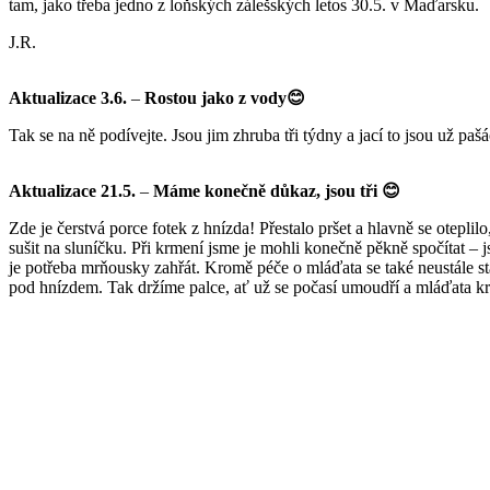
tam, jako třeba jedno z loňských zálešských letos 30.5. v Maďarsku.
J.R.
Aktualizace 3.6.
–
Rostou jako z vody😊
Tak se na ně podívejte. Jsou jim zhruba tři týdny a jací to jsou už paš
Aktualizace 21.5.
–
Máme konečně důkaz, jsou tři 😊
Zde je čerstvá porce fotek z hnízda! Přestalo pršet a hlavně se otepl
sušit na sluníčku. Při krmení jsme je mohli konečně pěkně spočítat – j
je potřeba mrňousky zahřát. Kromě péče o mláďata se také neustále st
pod hnízdem. Tak držíme palce, ať už se počasí umoudří a mláďata kr