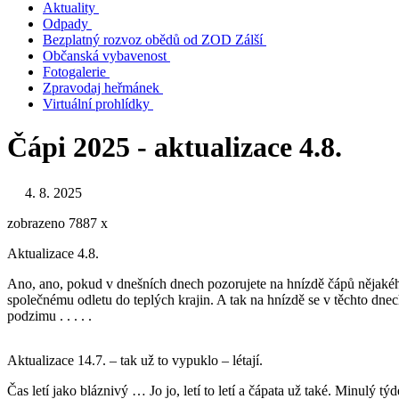
Aktuality
Odpady
Bezplatný rozvoz obědů od ZOD Zálší
Občanská vybavenost
Fotogalerie
Zpravodaj heřmánek
Virtuální prohlídky
Čápi 2025 - aktualizace 4.8.
4. 8. 2025
zobrazeno 7887 x
Aktualizace 4.8.
Ano, ano, pokud v dnešních dnech pozorujete na hnízdě čápů nějakého je
společnému odletu do teplých krajin. A tak na hnízdě se v těchto dnech
podzimu . . . . .
Aktualizace 14.7. – tak už to vypuklo – létají.
Čas letí jako bláznivý … Jo jo, letí to letí a čápata už také. Minulý tý