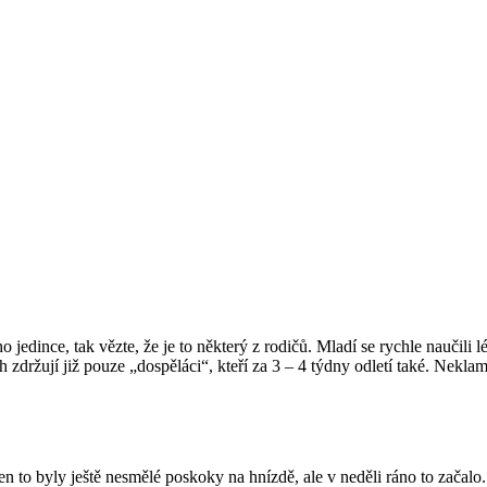
dince, tak vězte, že je to některý z rodičů. Mladí se rychle naučili lét
 zdržují již pouze „dospěláci“, kteří za 3 – 4 týdny odletí také. Neklam
den to byly ještě nesmělé poskoky na hnízdě, ale v neděli ráno to začalo.