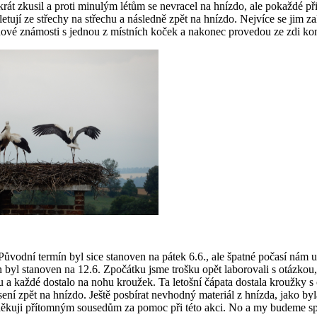
krát zkusil a proti minulým létům se nevracel na hnízdo, ale pokaždé při
letují ze střechy na střechu a následně zpět na hnízdo. Nejvíce se jim z
 nové známosti s jednou z místních koček a nakonec provedou ze zdi kon
ůvodní termín byl sice stanoven na pátek 6.6., ale špatné počasí nám ud
byl stanoven na 12.6. Zpočátku jsme trošku opět laborovali s otázkou, 
kou a každé dostalo na nohu kroužek. Ta letošní čápata dostala kroužky
ní zpět na hnízdo. Ještě posbírat nevhodný materiál z hnízda, jako byl
ě děkuji přítomným sousedům za pomoc při této akci. No a my budeme sp