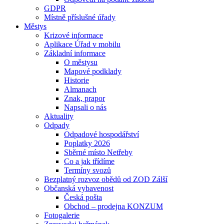
GDPR
Místně příslušné úřady
Městys
Krizové informace
Aplikace Úřad v mobilu
Základní informace
O městysu
Mapové podklady
Historie
Almanach
Znak, prapor
Napsali o nás
Aktuality
Odpady
Odpadové hospodářství
Poplatky 2026
Sběrné místo Netřeby
Co a jak třídíme
Termíny svozů
Bezplatný rozvoz obědů od ZOD Zálší
Občanská vybavenost
Česká pošta
Obchod – prodejna KONZUM
Fotogalerie