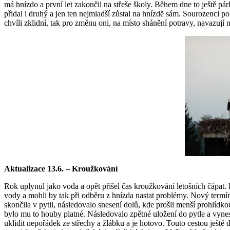
má hnízdo a první let zakončil na střeše školy. Během dne to ještě pár
přidal i druhý a jen ten nejmladší zůstal na hnízdě sám. Sourozenci po
chvíli zklidní, tak pro změnu oni, na místo shánění potravy, navazují
Aktualizace 13.6. – Kroužkování
Rok uplynul jako voda a opět přišel čas kroužkování letošních čápat. P
vody a mohli by tak při odběru z hnízda nastat problémy. Nový termín 
skončila v pytli, následovalo snesení dolů, kde prošli menší prohlíd
bylo mu to houby platné. Následovalo zpětné uložení do pytle a vynese
uklidit nepořádek ze střechy a žlábku a je hotovo. Touto cestou ješt