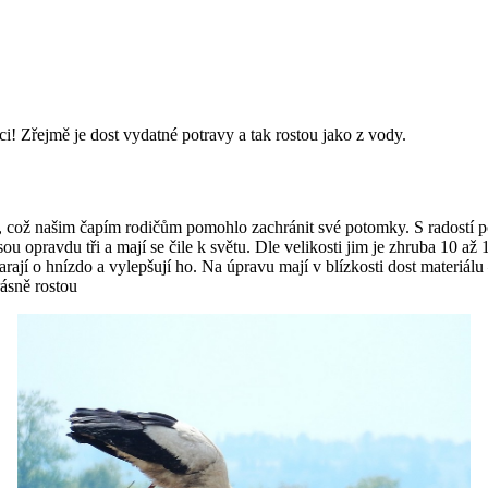
áci! Zřejmě je dost vydatné potravy a tak rostou jako z vody.
ilo, což našim čapím rodičům pomohlo zachránit své potomky. S radostí p
sou opravdu tři a mají se čile k světu. Dle velikosti jim je zhruba 10 až
arají o hnízdo a vylepšují ho. Na úpravu mají v blízkosti dost materiá
ásně rostou