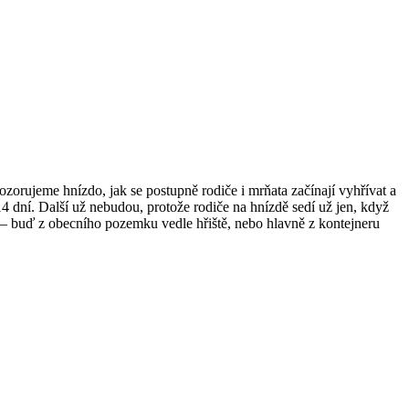
ozorujeme hnízdo, jak se postupně rodiče i mrňata začínají vyhřívat a
 14 dní. Další už nebudou, protože rodiče na hnízdě sedí už jen, když
lu – buď z obecního pozemku vedle hřiště, nebo hlavně z kontejneru