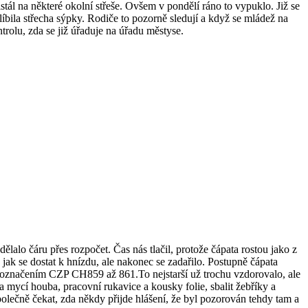
stál na některé okolní střeše. Ovšem v pondělí ráno to vypuklo. Již se
alíbila střecha sýpky. Rodiče to pozorně sledují a když se mládež na
trolu, zda se již úřaduje na úřadu městyse.
ělalo čáru přes rozpočet. Čas nás tlačil, protože čápata rostou jako z
jak se dostat k hnízdu, ale nakonec se zadařilo. Postupně čápata
 s označením CZP CH859 až 861.To nejstarší už trochu vzdorovalo, ale
a mycí houba, pracovní rukavice a kousky folie, sbalit žebříky a
olečně čekat, zda někdy přijde hlášení, že byl pozorován tehdy tam a