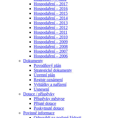
Hospodaření – 2017
Hospodaření – 2016
Hospodaření – 2015
Hospodaření – 2014
Hospodaření – 2013
Hospodaření – 2012
Hospodaření – 2011
Hospodaření – 2010
Hospodaření – 2009
Hospodaření – 2008
Hospodaření – 2007
Hospodaření – 2006
Dokumenty
Povodňový plán
Strategické dokumenty
Územní plán
Registr oznámení
Vyhlášky a nařízení
Usnesení
Dotace / příspěvky
Příspěvky městyse
Přijaté dotace
Poskytnuté dotace
Povinné informace
Odpovědi na podané žádosti