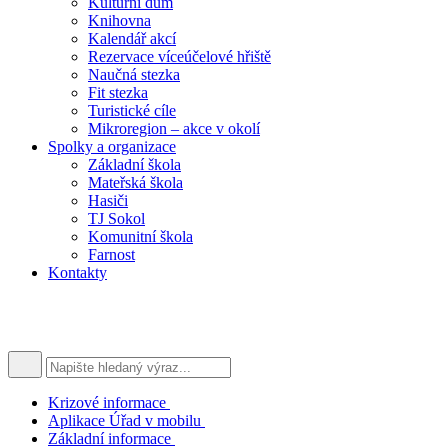
Kulturní dům
Knihovna
Kalendář akcí
Rezervace víceúčelové hřiště
Naučná stezka
Fit stezka
Turistické cíle
Mikroregion – akce v okolí
Spolky a organizace
Základní škola
Mateřská škola
Hasiči
TJ Sokol
Komunitní škola
Farnost
Kontakty
Krizové informace
Aplikace Úřad v mobilu
Základní informace