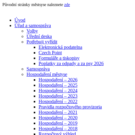
Původní stránky městsyse naleznete
zde
Úvod
Úřad a samospráva
Volby
Úřední deska
Potřebuji vyřídit
Elektronická podatelna
Czech Point
Formuláře a tiskopisy
Poplatky za odpady a za psy 2026
Samospráva
Hospodaření městyse
Hospodaření – 2026
Hospodaření – 2025
Hospodaření – 2024
Hospodaření – 2023
Hospodaření – 2022
Pravidla rozpočtového provizoria
Hospodaření – 2021
Hospodaření – 2020
Hospodaření – 2019
Hospodaření – 2018
Rozpočtový výhled