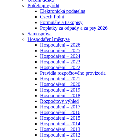
Potřebuji vyřídit
Elektronická podatelna
Czech Point
Formuláře a tiskopisy
Poplatky za odpady a za psy 2026
Samospráva
Hospodaření městyse
Hospodaření – 2026
Hospodaření – 2025
Hospodaření – 2024
Hospodaření – 2023
Hospodaření – 2022
Pravidla rozpočtového provizoria
Hospodaření – 2021
Hospodaření – 2020
Hospodaření – 2019
Hospodaření – 2018
Rozpočtový výhled
Hospodaření – 2017
Hospodaření – 2016
Hospodaření – 2015
Hospodaření – 2014
Hospodaření – 2013
Hospodaření – 2012