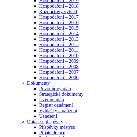
Hospodaření – 2019
Hospodaření – 2018
Rozpočtový výhled
Hospodaření – 2017
Hospodaření – 2016
Hospodaření – 2015
Hospodaření – 2014
Hospodaření – 2013
Hospodaření – 2012
Hospodaření – 2011
Hospodaření – 2010
Hospodaření – 2009
Hospodaření – 2008
Hospodaření – 2007
Hospodaření – 2006
Dokumenty
Povodňový plán
Strategické dokumenty
Územní plán
Registr oznámení
Vyhlášky a nařízení
Usnesení
Dotace / příspěvky
Příspěvky městyse
Přijaté dotace