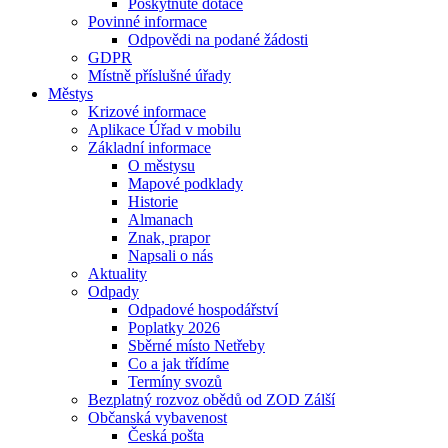
Poskytnuté dotace
Povinné informace
Odpovědi na podané žádosti
GDPR
Místně příslušné úřady
Městys
Krizové informace
Aplikace Úřad v mobilu
Základní informace
O městysu
Mapové podklady
Historie
Almanach
Znak, prapor
Napsali o nás
Aktuality
Odpady
Odpadové hospodářství
Poplatky 2026
Sběrné místo Netřeby
Co a jak třídíme
Termíny svozů
Bezplatný rozvoz obědů od ZOD Zálší
Občanská vybavenost
Česká pošta