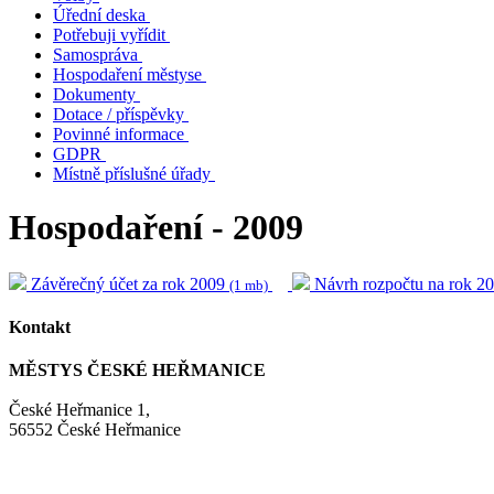
Úřední deska
Potřebuji vyřídit
Samospráva
Hospodaření městyse
Dokumenty
Dotace / příspěvky
Povinné informace
GDPR
Místně příslušné úřady
Hospodaření - 2009
Závěrečný účet za rok 2009
Návrh rozpočtu na rok 2
(1 mb)
Kontakt
MĚSTYS ČESKÉ HEŘMANICE
České Heřmanice 1,
56552 České Heřmanice