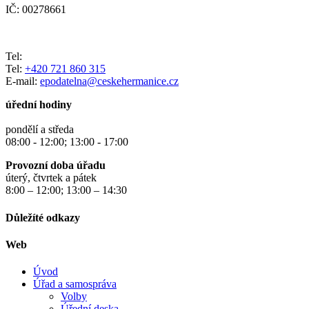
IČ: 00278661
Tel:
Tel:
+420 721 860 315
E-mail:
epodatelna@ceskehermanice.cz
úřední hodiny
pondělí a středa
08:00 - 12:00; 13:00 - 17:00
Provozní doba úřadu
úterý, čtvrtek a pátek
8:00 – 12:00; 13:00 – 14:30
Důležíté odkazy
Web
Úvod
Úřad a samospráva
Volby
Úřední deska