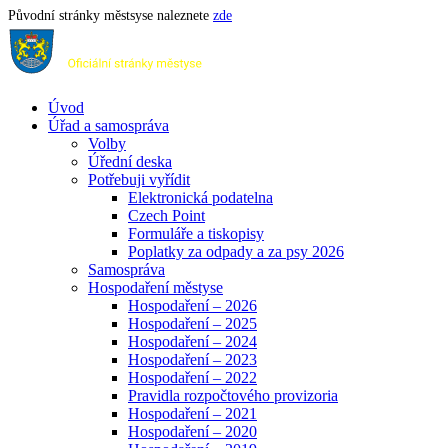
Původní stránky městsyse naleznete
zde
Úvod
Úřad a samospráva
Volby
Úřední deska
Potřebuji vyřídit
Elektronická podatelna
Czech Point
Formuláře a tiskopisy
Poplatky za odpady a za psy 2026
Samospráva
Hospodaření městyse
Hospodaření – 2026
Hospodaření – 2025
Hospodaření – 2024
Hospodaření – 2023
Hospodaření – 2022
Pravidla rozpočtového provizoria
Hospodaření – 2021
Hospodaření – 2020