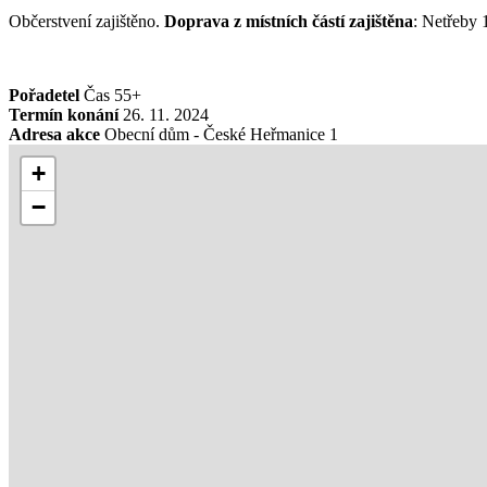
Občerstvení zajištěno.
Doprava z místních částí zajištěna
: Netřeby 
Pořadetel
Čas 55+
Termín konání
26. 11. 2024
Adresa akce
Obecní dům - České Heřmanice 1
+
−