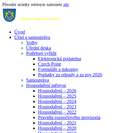
Původní stránky městsyse naleznete
zde
Úvod
Úřad a samospráva
Volby
Úřední deska
Potřebuji vyřídit
Elektronická podatelna
Czech Point
Formuláře a tiskopisy
Poplatky za odpady a za psy 2026
Samospráva
Hospodaření městyse
Hospodaření – 2026
Hospodaření – 2025
Hospodaření – 2024
Hospodaření – 2023
Hospodaření – 2022
Pravidla rozpočtového provizoria
Hospodaření – 2021
Hospodaření – 2020