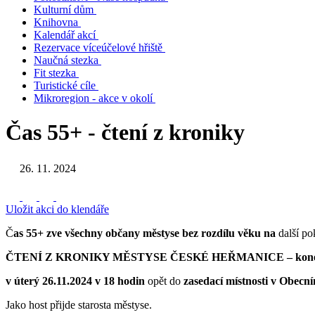
Kulturní dům
Knihovna
Kalendář akcí
Rezervace víceúčelové hřiště
Naučná stezka
Fit stezka
Turistické cíle
Mikroregion - akce v okolí
Čas 55+ - čtení z kroniky
26. 11. 2024
Uložit akci do klendáře
Č
as 55+
zve všechny občany městyse bez rozdílu věku na
další po
ČTENÍ Z KRONIKY MĚSTYSE ČESKÉ HEŘMANICE – konec rok
v úterý 26.11.2024 v 18 hodin
opět do
zasedací místnosti v Obec
Jako host přijde starosta městyse.