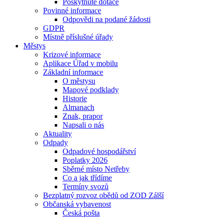
Poskytnuté dotace
Povinné informace
Odpovědi na podané žádosti
GDPR
Místně příslušné úřady
Městys
Krizové informace
Aplikace Úřad v mobilu
Základní informace
O městysu
Mapové podklady
Historie
Almanach
Znak, prapor
Napsali o nás
Aktuality
Odpady
Odpadové hospodářství
Poplatky 2026
Sběrné místo Netřeby
Co a jak třídíme
Termíny svozů
Bezplatný rozvoz obědů od ZOD Zálší
Občanská vybavenost
Česká pošta