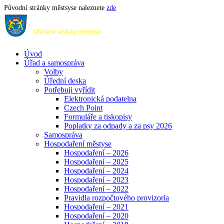
Původní stránky městsyse naleznete
zde
Úvod
Úřad a samospráva
Volby
Úřední deska
Potřebuji vyřídit
Elektronická podatelna
Czech Point
Formuláře a tiskopisy
Poplatky za odpady a za psy 2026
Samospráva
Hospodaření městyse
Hospodaření – 2026
Hospodaření – 2025
Hospodaření – 2024
Hospodaření – 2023
Hospodaření – 2022
Pravidla rozpočtového provizoria
Hospodaření – 2021
Hospodaření – 2020