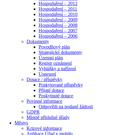
Hospodaření – 2012
Hospodaření – 2011
Hospodaření – 2010
Hospodaření – 2009
Hospodaření – 2008
Hospodaření – 2007
Hospodaření – 2006
Dokumenty
Povodňový plán
Strategické dokumenty
Územní plán
Registr oznámení
Vyhlášky a nařízení
Usnesení
Dotace / příspěvky
Poskytované příspěvky
Přijaté dotace
Poskytnuté dotace
Povinné informace
Odpovědi na podané žádosti
GDPR
Místně příslušné úřady
Městys
Krizové informace
Aplikace Úřad v mobilu