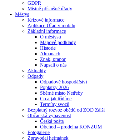
GDPR
Místně příslušné úřady
Městys
Krizové informace
Aplikace Úřad v mobilu
Základní informace
O městysu
Mapové podklady
Historie
Almanach
Znak, prapor
Napsali o nás
Aktuality
Odpady
Odpadové hospodářství
Poplatky 2026
Sběrné místo Netřeby
Co a jak třídíme
Termíny svozů
Bezplatný rozvoz obědů od ZOD Zálší
Občanská vybavenost
Česká pošta
Obchod – prodejna KONZUM
Fotogalerie
Zpravodaj heřmánek