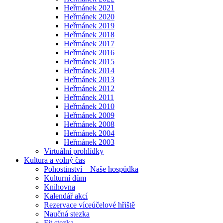
Heřmánek 2021
Heřmánek 2020
Heřmánek 2019
Heřmánek 2018
Heřmánek 2017
Heřmánek 2016
Heřmánek 2015
Heřmánek 2014
Heřmánek 2013
Heřmánek 2012
Heřmánek 2011
Heřmánek 2010
Heřmánek 2009
Heřmánek 2008
Heřmánek 2004
Heřmánek 2003
Virtuální prohlídky
Kultura a volný čas
Pohostinství – Naše hospůdka
Kulturní dům
Knihovna
Kalendář akcí
Rezervace víceúčelové hřiště
Naučná stezka
Fit stezka