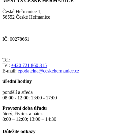
MĚSTYS ČESKÉ HEŘMANICE
České Heřmanice 1,
56552 České Heřmanice
IČ: 00278661
Tel:
Tel:
+420 721 860 315
E-mail:
epodatelna@ceskehermanice.cz
úřední hodiny
pondělí a středa
08:00 - 12:00; 13:00 - 17:00
Provozní doba úřadu
úterý, čtvrtek a pátek
8:00 – 12:00; 13:00 – 14:30
Důležíté odkazy