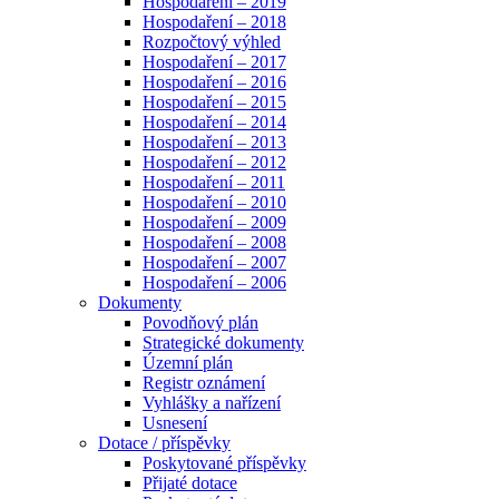
Hospodaření – 2019
Hospodaření – 2018
Rozpočtový výhled
Hospodaření – 2017
Hospodaření – 2016
Hospodaření – 2015
Hospodaření – 2014
Hospodaření – 2013
Hospodaření – 2012
Hospodaření – 2011
Hospodaření – 2010
Hospodaření – 2009
Hospodaření – 2008
Hospodaření – 2007
Hospodaření – 2006
Dokumenty
Povodňový plán
Strategické dokumenty
Územní plán
Registr oznámení
Vyhlášky a nařízení
Usnesení
Dotace / příspěvky
Poskytované příspěvky
Přijaté dotace