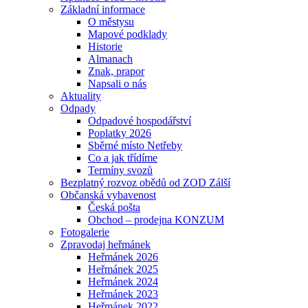
Základní informace
O městysu
Mapové podklady
Historie
Almanach
Znak, prapor
Napsali o nás
Aktuality
Odpady
Odpadové hospodářství
Poplatky 2026
Sběrné místo Netřeby
Co a jak třídíme
Termíny svozů
Bezplatný rozvoz obědů od ZOD Zálší
Občanská vybavenost
Česká pošta
Obchod – prodejna KONZUM
Fotogalerie
Zpravodaj heřmánek
Heřmánek 2026
Heřmánek 2025
Heřmánek 2024
Heřmánek 2023
Heřmánek 2022