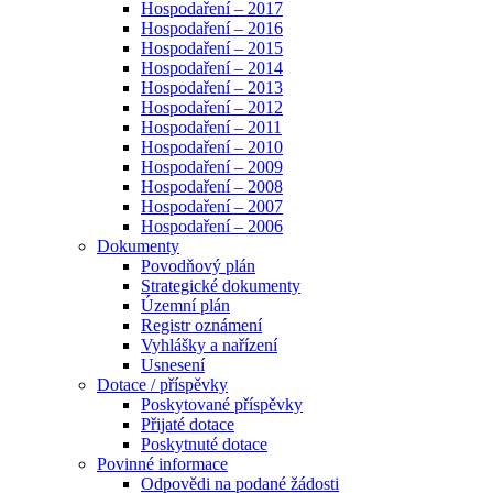
Hospodaření – 2017
Hospodaření – 2016
Hospodaření – 2015
Hospodaření – 2014
Hospodaření – 2013
Hospodaření – 2012
Hospodaření – 2011
Hospodaření – 2010
Hospodaření – 2009
Hospodaření – 2008
Hospodaření – 2007
Hospodaření – 2006
Dokumenty
Povodňový plán
Strategické dokumenty
Územní plán
Registr oznámení
Vyhlášky a nařízení
Usnesení
Dotace / příspěvky
Poskytované příspěvky
Přijaté dotace
Poskytnuté dotace
Povinné informace
Odpovědi na podané žádosti