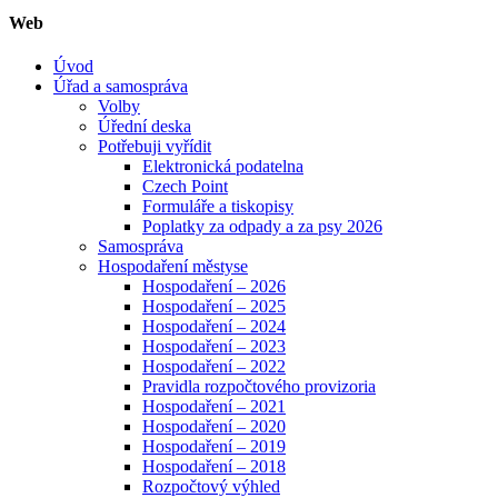
Web
Úvod
Úřad a samospráva
Volby
Úřední deska
Potřebuji vyřídit
Elektronická podatelna
Czech Point
Formuláře a tiskopisy
Poplatky za odpady a za psy 2026
Samospráva
Hospodaření městyse
Hospodaření – 2026
Hospodaření – 2025
Hospodaření – 2024
Hospodaření – 2023
Hospodaření – 2022
Pravidla rozpočtového provizoria
Hospodaření – 2021
Hospodaření – 2020
Hospodaření – 2019
Hospodaření – 2018
Rozpočtový výhled