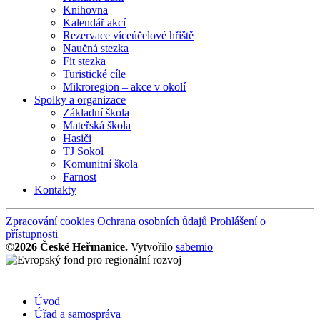
Knihovna
Kalendář akcí
Rezervace víceúčelové hřiště
Naučná stezka
Fit stezka
Turistické cíle
Mikroregion – akce v okolí
Spolky a organizace
Základní škola
Mateřská škola
Hasiči
TJ Sokol
Komunitní škola
Farnost
Kontakty
Zpracování cookies
Ochrana osobních ůdajů
Prohlášení o
přístupnosti
©2026 České Heřmanice.
Vytvořilo
sabemio
Úvod
Úřad a samospráva