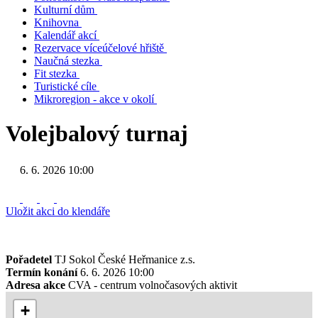
Kulturní dům
Knihovna
Kalendář akcí
Rezervace víceúčelové hřiště
Naučná stezka
Fit stezka
Turistické cíle
Mikroregion - akce v okolí
Volejbalový turnaj
6. 6. 2026 10:00
Uložit akci do klendáře
Pořadetel
TJ Sokol České Heřmanice z.s.
Termín konání
6. 6. 2026 10:00
Adresa akce
CVA - centrum volnočasových aktivit
+