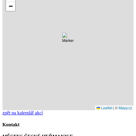
−
Leaflet
|
©
Mapy.cz
zpět na kalendář akcí
Kontakt