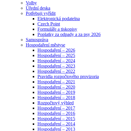
Volby
Úřední deska
Potřebuji vyřídit
Elektronická podatelna
Czech Point
Formuláře a tiskopisy
Poplatky za odpady a za psy 2026
Samospráva
Hospodaření městyse
Hospodaření – 2026
Hospodaření – 2025
Hospodaření – 2024
Hospodaření – 2023
Hospodaření – 2022
Pravidla rozpočtového provizoria
Hospodaření – 2021
Hospodaření – 2020
Hospodaření – 2019
Hospodaření – 2018
Rozpočtový výhled
Hospodaření – 2017
Hospodaření – 2016
Hospodaření – 2015
Hospodaření – 2014
Hospodaření – 2013