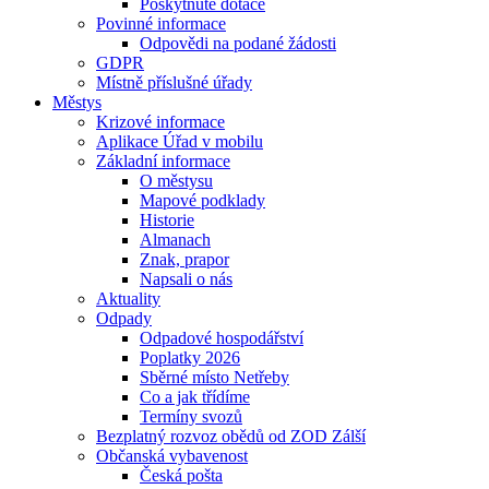
Poskytnuté dotace
Povinné informace
Odpovědi na podané žádosti
GDPR
Místně příslušné úřady
Městys
Krizové informace
Aplikace Úřad v mobilu
Základní informace
O městysu
Mapové podklady
Historie
Almanach
Znak, prapor
Napsali o nás
Aktuality
Odpady
Odpadové hospodářství
Poplatky 2026
Sběrné místo Netřeby
Co a jak třídíme
Termíny svozů
Bezplatný rozvoz obědů od ZOD Zálší
Občanská vybavenost
Česká pošta