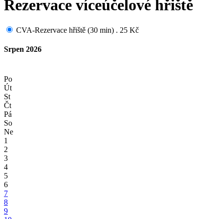
Rezervace víceúčelové hřiště
CVA-Rezervace hřiště (30 min) . 25 Kč
Srpen 2026
Po
Út
St
Čt
Pá
So
Ne
1
2
3
4
5
6
7
8
9