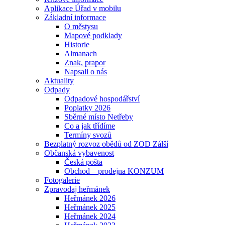
Aplikace Úřad v mobilu
Základní informace
O městysu
Mapové podklady
Historie
Almanach
Znak, prapor
Napsali o nás
Aktuality
Odpady
Odpadové hospodářství
Poplatky 2026
Sběrné místo Netřeby
Co a jak třídíme
Termíny svozů
Bezplatný rozvoz obědů od ZOD Zálší
Občanská vybavenost
Česká pošta
Obchod – prodejna KONZUM
Fotogalerie
Zpravodaj heřmánek
Heřmánek 2026
Heřmánek 2025
Heřmánek 2024