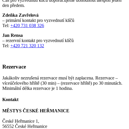
Čas pro vyzvednutí klíčů doporučujeme dohodnout alespoň jeden
den předem.
Zdeňka Zavřelová
– primární kontakt pro vyzvednutí klíčů
Tel:
+420 731 038 326
Jan Rensa
– rezervní kontakt pro vyzvednutí klíčů
Tel:
+420 721 320 132
Rezervace
Jakákoliv nezrušená rezervace musí být zaplacena. Rezervace –
víceúčelového hřiště (30 min) – (rezervace hřiště) po 30 minutách.
Minimální délka rezervace je 1 hodina.
Kontakt
MĚSTYS ČESKÉ HEŘMANICE
České Heřmanice 1,
56552 České Heřmanice