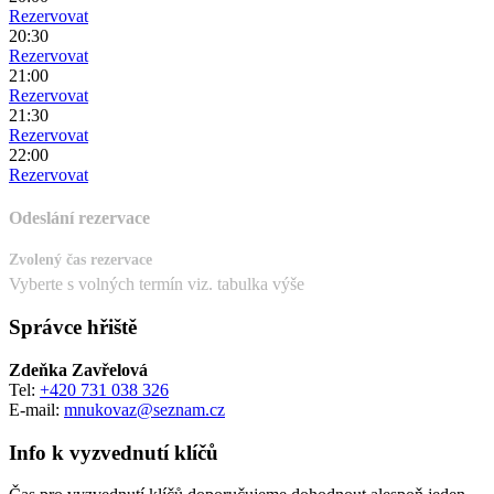
Rezervovat
20:30
Rezervovat
21:00
Rezervovat
21:30
Rezervovat
22:00
Rezervovat
Odeslání rezervace
Zvolený čas rezervace
Vyberte s volných termín viz. tabulka výše
Správce hřiště
Zdeňka Zavřelová
Tel:
+420 731 038 326
E-mail:
mnukovaz@seznam.cz
Info k vyzvednutí klíčů