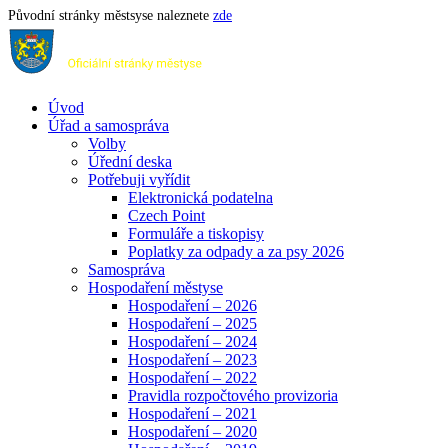
Původní stránky městsyse naleznete
zde
Úvod
Úřad a samospráva
Volby
Úřední deska
Potřebuji vyřídit
Elektronická podatelna
Czech Point
Formuláře a tiskopisy
Poplatky za odpady a za psy 2026
Samospráva
Hospodaření městyse
Hospodaření – 2026
Hospodaření – 2025
Hospodaření – 2024
Hospodaření – 2023
Hospodaření – 2022
Pravidla rozpočtového provizoria
Hospodaření – 2021
Hospodaření – 2020