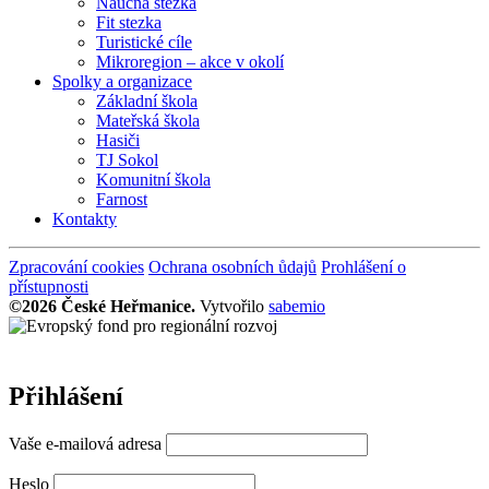
Naučná stezka
Fit stezka
Turistické cíle
Mikroregion – akce v okolí
Spolky a organizace
Základní škola
Mateřská škola
Hasiči
TJ Sokol
Komunitní škola
Farnost
Kontakty
Zpracování cookies
Ochrana osobních ůdajů
Prohlášení o
přístupnosti
©2026 České Heřmanice.
Vytvořilo
sabemio
Přihlášení
Vaše e-mailová adresa
Heslo