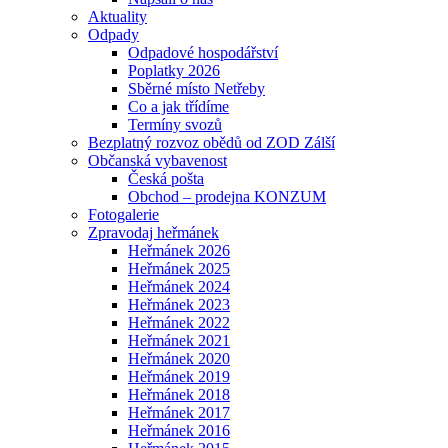
Aktuality
Odpady
Odpadové hospodářství
Poplatky 2026
Sběrné místo Netřeby
Co a jak třídíme
Termíny svozů
Bezplatný rozvoz obědů od ZOD Zálší
Občanská vybavenost
Česká pošta
Obchod – prodejna KONZUM
Fotogalerie
Zpravodaj heřmánek
Heřmánek 2026
Heřmánek 2025
Heřmánek 2024
Heřmánek 2023
Heřmánek 2022
Heřmánek 2021
Heřmánek 2020
Heřmánek 2019
Heřmánek 2018
Heřmánek 2017
Heřmánek 2016