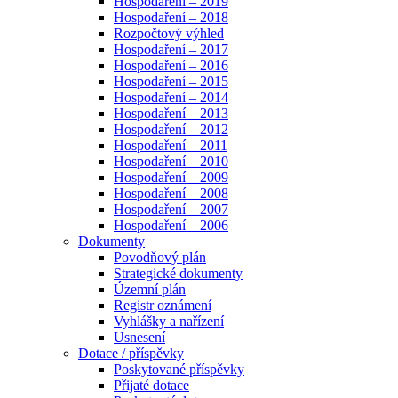
Hospodaření – 2019
Hospodaření – 2018
Rozpočtový výhled
Hospodaření – 2017
Hospodaření – 2016
Hospodaření – 2015
Hospodaření – 2014
Hospodaření – 2013
Hospodaření – 2012
Hospodaření – 2011
Hospodaření – 2010
Hospodaření – 2009
Hospodaření – 2008
Hospodaření – 2007
Hospodaření – 2006
Dokumenty
Povodňový plán
Strategické dokumenty
Územní plán
Registr oznámení
Vyhlášky a nařízení
Usnesení
Dotace / příspěvky
Poskytované příspěvky
Přijaté dotace