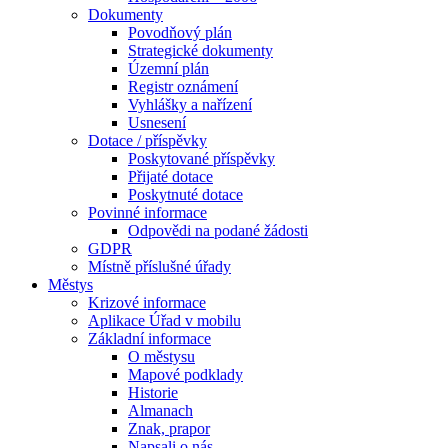
Dokumenty
Povodňový plán
Strategické dokumenty
Územní plán
Registr oznámení
Vyhlášky a nařízení
Usnesení
Dotace / příspěvky
Poskytované příspěvky
Přijaté dotace
Poskytnuté dotace
Povinné informace
Odpovědi na podané žádosti
GDPR
Místně příslušné úřady
Městys
Krizové informace
Aplikace Úřad v mobilu
Základní informace
O městysu
Mapové podklady
Historie
Almanach
Znak, prapor
Napsali o nás