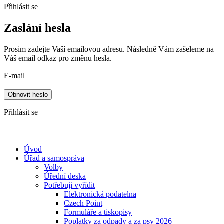
Přihlásit se
Zaslání hesla
Prosim zadejte Vaší emailovou adresu. Následně Vám zašeleme na
Váš email odkaz pro změnu hesla.
E-mail
Obnovit heslo
Přihlásit se
Úvod
Úřad a samospráva
Volby
Úřední deska
Potřebuji vyřídit
Elektronická podatelna
Czech Point
Formuláře a tiskopisy
Poplatky za odpady a za psy 2026