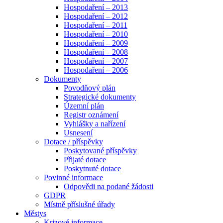
Hospodaření – 2013
Hospodaření – 2012
Hospodaření – 2011
Hospodaření – 2010
Hospodaření – 2009
Hospodaření – 2008
Hospodaření – 2007
Hospodaření – 2006
Dokumenty
Povodňový plán
Strategické dokumenty
Územní plán
Registr oznámení
Vyhlášky a nařízení
Usnesení
Dotace / příspěvky
Poskytované příspěvky
Přijaté dotace
Poskytnuté dotace
Povinné informace
Odpovědi na podané žádosti
GDPR
Místně příslušné úřady
Městys
Krizové informace