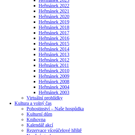
Heřmánek 2023
Heřmánek 2022
Heřmánek 2021
Heřmánek 2020
Heřmánek 2019
Heřmánek 2018
Heřmánek 2017
Heřmánek 2016
Heřmánek 2015
Heřmánek 2014
Heřmánek 2013
Heřmánek 2012
Heřmánek 2011
Heřmánek 2010
Heřmánek 2009
Heřmánek 2008
Heřmánek 2004
Heřmánek 2003
Virtuální prohlídky
Kultura a volný čas
Pohostinství – Naše hospůdka
Kulturní dům
Knihovna
Kalendář akcí
Rezervace víceúčelové hřiště