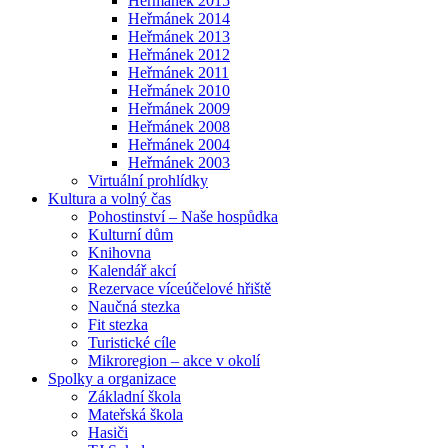
Heřmánek 2015
Heřmánek 2014
Heřmánek 2013
Heřmánek 2012
Heřmánek 2011
Heřmánek 2010
Heřmánek 2009
Heřmánek 2008
Heřmánek 2004
Heřmánek 2003
Virtuální prohlídky
Kultura a volný čas
Pohostinství – Naše hospůdka
Kulturní dům
Knihovna
Kalendář akcí
Rezervace víceúčelové hřiště
Naučná stezka
Fit stezka
Turistické cíle
Mikroregion – akce v okolí
Spolky a organizace
Základní škola
Mateřská škola
Hasiči