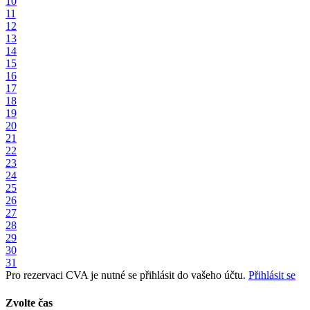
10
11
12
13
14
15
16
17
18
19
20
21
22
23
24
25
26
27
28
29
30
31
Pro rezervaci CVA je nutné se přihlásit do vašeho účtu.
Přihlásit se
Zvolte čas