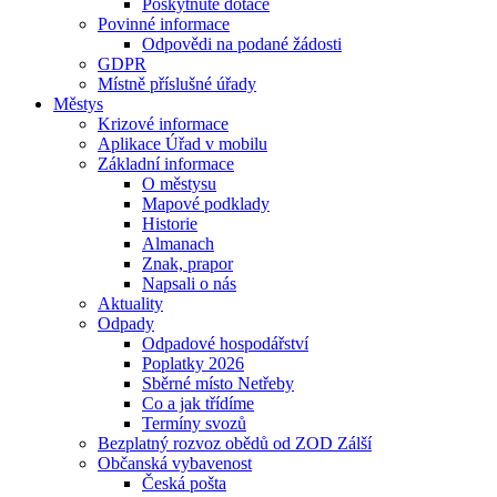
Poskytnuté dotace
Povinné informace
Odpovědi na podané žádosti
GDPR
Místně příslušné úřady
Městys
Krizové informace
Aplikace Úřad v mobilu
Základní informace
O městysu
Mapové podklady
Historie
Almanach
Znak, prapor
Napsali o nás
Aktuality
Odpady
Odpadové hospodářství
Poplatky 2026
Sběrné místo Netřeby
Co a jak třídíme
Termíny svozů
Bezplatný rozvoz obědů od ZOD Zálší
Občanská vybavenost
Česká pošta