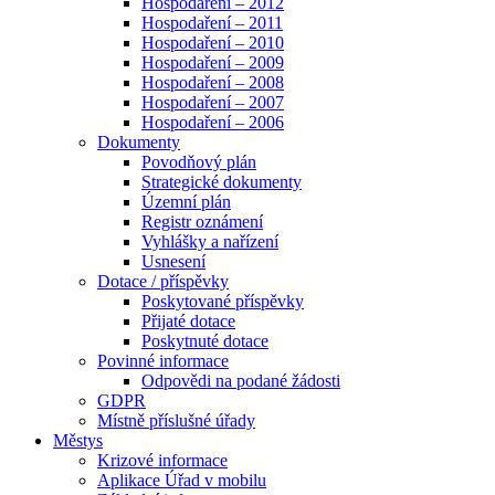
Hospodaření – 2012
Hospodaření – 2011
Hospodaření – 2010
Hospodaření – 2009
Hospodaření – 2008
Hospodaření – 2007
Hospodaření – 2006
Dokumenty
Povodňový plán
Strategické dokumenty
Územní plán
Registr oznámení
Vyhlášky a nařízení
Usnesení
Dotace / příspěvky
Poskytované příspěvky
Přijaté dotace
Poskytnuté dotace
Povinné informace
Odpovědi na podané žádosti
GDPR
Místně příslušné úřady
Městys
Krizové informace
Aplikace Úřad v mobilu