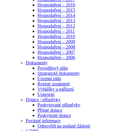
Hospodaření – 2016
Hospodaření – 2015
Hospodaření – 2014
Hospodaření – 2013
Hospodaření – 2012
Hospodaření – 2011
Hospodaření – 2010
Hospodaření – 2009
Hospodaření – 2008
Hospodaření – 2007
Hospodaření – 2006
Dokumenty
Povodňový plán
Strategické dokumenty
Územní plán
Registr oznámení
Vyhlášky a nařízení
Usnesení
Dotace / příspěvky
Poskytované příspěvky
Přijaté dotace
Poskytnuté dotace
Povinné informace
Odpovědi na podané žádosti