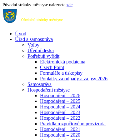
Původní stránky městsyse naleznete
zde
Úvod
Úřad a samospráva
Volby
Úřední deska
Potřebuji vyřídit
Elektronická podatelna
Czech Point
Formuláře a tiskopisy
Poplatky za odpady a za psy 2026
Samospráva
Hospodaření městyse
Hospodaření – 2026
Hospodaření – 2025
Hospodaření – 2024
Hospodaření – 2023
Hospodaření – 2022
Pravidla rozpočtového provizoria
Hospodaření – 2021
Hospodaření – 2020