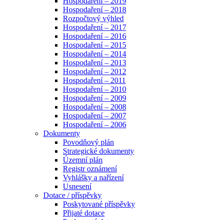
Hospodaření – 2019
Hospodaření – 2018
Rozpočtový výhled
Hospodaření – 2017
Hospodaření – 2016
Hospodaření – 2015
Hospodaření – 2014
Hospodaření – 2013
Hospodaření – 2012
Hospodaření – 2011
Hospodaření – 2010
Hospodaření – 2009
Hospodaření – 2008
Hospodaření – 2007
Hospodaření – 2006
Dokumenty
Povodňový plán
Strategické dokumenty
Územní plán
Registr oznámení
Vyhlášky a nařízení
Usnesení
Dotace / příspěvky
Poskytované příspěvky
Přijaté dotace