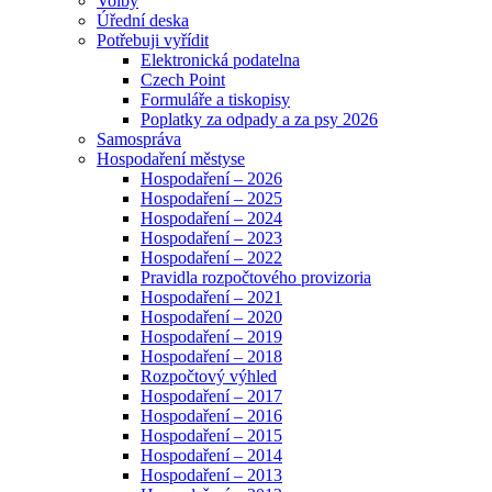
Volby
Úřední deska
Potřebuji vyřídit
Elektronická podatelna
Czech Point
Formuláře a tiskopisy
Poplatky za odpady a za psy 2026
Samospráva
Hospodaření městyse
Hospodaření – 2026
Hospodaření – 2025
Hospodaření – 2024
Hospodaření – 2023
Hospodaření – 2022
Pravidla rozpočtového provizoria
Hospodaření – 2021
Hospodaření – 2020
Hospodaření – 2019
Hospodaření – 2018
Rozpočtový výhled
Hospodaření – 2017
Hospodaření – 2016
Hospodaření – 2015
Hospodaření – 2014
Hospodaření – 2013