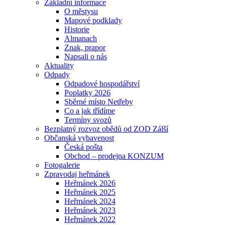
Základní informace
O městysu
Mapové podklady
Historie
Almanach
Znak, prapor
Napsali o nás
Aktuality
Odpady
Odpadové hospodářství
Poplatky 2026
Sběrné místo Netřeby
Co a jak třídíme
Termíny svozů
Bezplatný rozvoz obědů od ZOD Zálší
Občanská vybavenost
Česká pošta
Obchod – prodejna KONZUM
Fotogalerie
Zpravodaj heřmánek
Heřmánek 2026
Heřmánek 2025
Heřmánek 2024
Heřmánek 2023
Heřmánek 2022