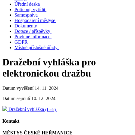
Úřední deska
Potřebuji vyřídit
Samospráva
Hospodaření městyse
Dokumenty
Dotace / příspěvky
Povinné informace
GDPR
Místně příslušné úřady
Dražební vyhláška pro
elektronickou dražbu
Datum vyvěšení 14. 11. 2024
Datum sejmutí 10. 12. 2024
Dražební vyhláška
(1 mb)
Kontakt
MĚSTYS ČESKÉ HEŘMANICE