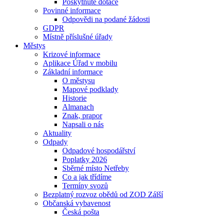
Poskytnuté dotace
Povinné informace
Odpovědi na podané žádosti
GDPR
Místně příslušné úřady
Městys
Krizové informace
Aplikace Úřad v mobilu
Základní informace
O městysu
Mapové podklady
Historie
Almanach
Znak, prapor
Napsali o nás
Aktuality
Odpady
Odpadové hospodářství
Poplatky 2026
Sběrné místo Netřeby
Co a jak třídíme
Termíny svozů
Bezplatný rozvoz obědů od ZOD Zálší
Občanská vybavenost
Česká pošta