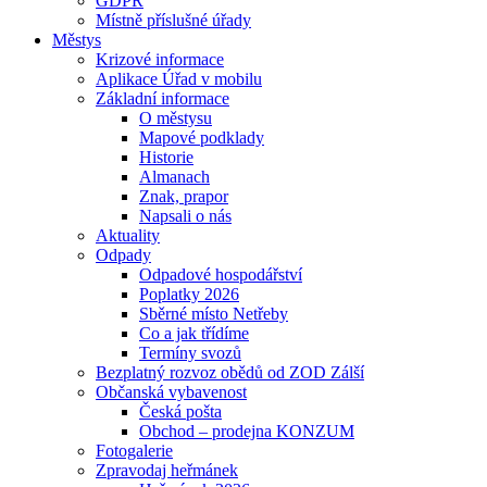
GDPR
Místně příslušné úřady
Městys
Krizové informace
Aplikace Úřad v mobilu
Základní informace
O městysu
Mapové podklady
Historie
Almanach
Znak, prapor
Napsali o nás
Aktuality
Odpady
Odpadové hospodářství
Poplatky 2026
Sběrné místo Netřeby
Co a jak třídíme
Termíny svozů
Bezplatný rozvoz obědů od ZOD Zálší
Občanská vybavenost
Česká pošta
Obchod – prodejna KONZUM
Fotogalerie
Zpravodaj heřmánek