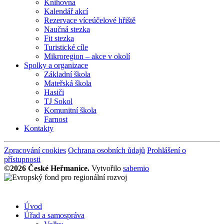
Knihovna
Kalendář akcí
Rezervace víceúčelové hřiště
Naučná stezka
Fit stezka
Turistické cíle
Mikroregion – akce v okolí
Spolky a organizace
Základní škola
Mateřská škola
Hasiči
TJ Sokol
Komunitní škola
Farnost
Kontakty
Zpracování cookies
Ochrana osobních ůdajů
Prohlášení o
přístupnosti
©2026 České Heřmanice.
Vytvořilo
sabemio
Úvod
Úřad a samospráva