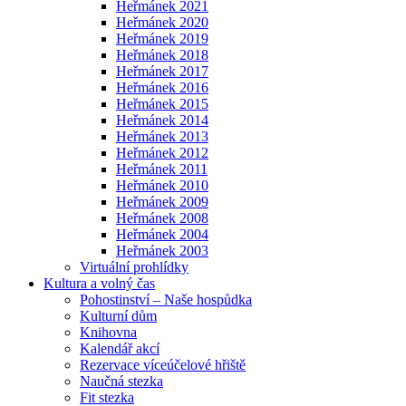
Heřmánek 2021
Heřmánek 2020
Heřmánek 2019
Heřmánek 2018
Heřmánek 2017
Heřmánek 2016
Heřmánek 2015
Heřmánek 2014
Heřmánek 2013
Heřmánek 2012
Heřmánek 2011
Heřmánek 2010
Heřmánek 2009
Heřmánek 2008
Heřmánek 2004
Heřmánek 2003
Virtuální prohlídky
Kultura a volný čas
Pohostinství – Naše hospůdka
Kulturní dům
Knihovna
Kalendář akcí
Rezervace víceúčelové hřiště
Naučná stezka
Fit stezka