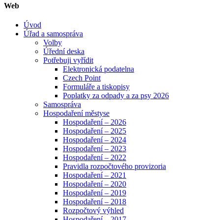
Web
Úvod
Úřad a samospráva
Volby
Úřední deska
Potřebuji vyřídit
Elektronická podatelna
Czech Point
Formuláře a tiskopisy
Poplatky za odpady a za psy 2026
Samospráva
Hospodaření městyse
Hospodaření – 2026
Hospodaření – 2025
Hospodaření – 2024
Hospodaření – 2023
Hospodaření – 2022
Pravidla rozpočtového provizoria
Hospodaření – 2021
Hospodaření – 2020
Hospodaření – 2019
Hospodaření – 2018
Rozpočtový výhled
Hospodaření – 2017