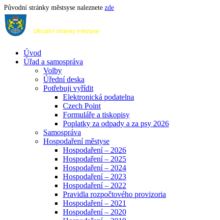
Původní stránky městsyse naleznete
zde
Úvod
Úřad a samospráva
Volby
Úřední deska
Potřebuji vyřídit
Elektronická podatelna
Czech Point
Formuláře a tiskopisy
Poplatky za odpady a za psy 2026
Samospráva
Hospodaření městyse
Hospodaření – 2026
Hospodaření – 2025
Hospodaření – 2024
Hospodaření – 2023
Hospodaření – 2022
Pravidla rozpočtového provizoria
Hospodaření – 2021
Hospodaření – 2020