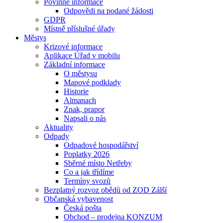
Povinné informace
Odpovědi na podané žádosti
GDPR
Místně příslušné úřady
Městys
Krizové informace
Aplikace Úřad v mobilu
Základní informace
O městysu
Mapové podklady
Historie
Almanach
Znak, prapor
Napsali o nás
Aktuality
Odpady
Odpadové hospodářství
Poplatky 2026
Sběrné místo Netřeby
Co a jak třídíme
Termíny svozů
Bezplatný rozvoz obědů od ZOD Zálší
Občanská vybavenost
Česká pošta
Obchod – prodejna KONZUM