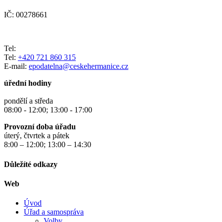
IČ: 00278661
Tel:
Tel:
+420 721 860 315
E-mail:
epodatelna@ceskehermanice.cz
úřední hodiny
pondělí a středa
08:00 - 12:00; 13:00 - 17:00
Provozní doba úřadu
úterý, čtvrtek a pátek
8:00 – 12:00; 13:00 – 14:30
Důležíté odkazy
Web
Úvod
Úřad a samospráva
Volby