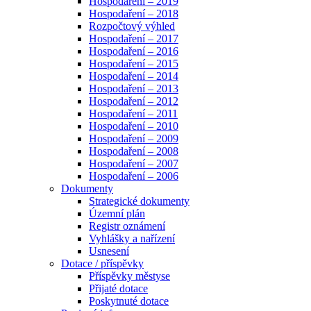
Hospodaření – 2019
Hospodaření – 2018
Rozpočtový výhled
Hospodaření – 2017
Hospodaření – 2016
Hospodaření – 2015
Hospodaření – 2014
Hospodaření – 2013
Hospodaření – 2012
Hospodaření – 2011
Hospodaření – 2010
Hospodaření – 2009
Hospodaření – 2008
Hospodaření – 2007
Hospodaření – 2006
Dokumenty
Strategické dokumenty
Územní plán
Registr oznámení
Vyhlášky a nařízení
Usnesení
Dotace / příspěvky
Příspěvky městyse
Přijaté dotace
Poskytnuté dotace