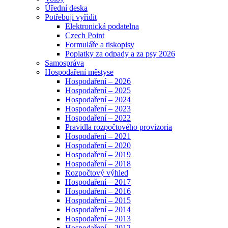
Úřední deska
Potřebuji vyřídit
Elektronická podatelna
Czech Point
Formuláře a tiskopisy
Poplatky za odpady a za psy 2026
Samospráva
Hospodaření městyse
Hospodaření – 2026
Hospodaření – 2025
Hospodaření – 2024
Hospodaření – 2023
Hospodaření – 2022
Pravidla rozpočtového provizoria
Hospodaření – 2021
Hospodaření – 2020
Hospodaření – 2019
Hospodaření – 2018
Rozpočtový výhled
Hospodaření – 2017
Hospodaření – 2016
Hospodaření – 2015
Hospodaření – 2014
Hospodaření – 2013
Hospodaření – 2012