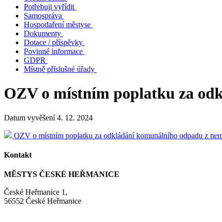
Potřebuji vyřídit
Samospráva
Hospodaření městyse
Dokumenty
Dotace / příspěvky
Povinné informace
GDPR
Místně příslušné úřady
OZV o místním poplatku za odk
Datum vyvěšení 4. 12. 2024
OZV o místním poplatku za odkládání komunálního odpadu z nem
Kontakt
MĚSTYS ČESKÉ HEŘMANICE
České Heřmanice 1,
56552 České Heřmanice