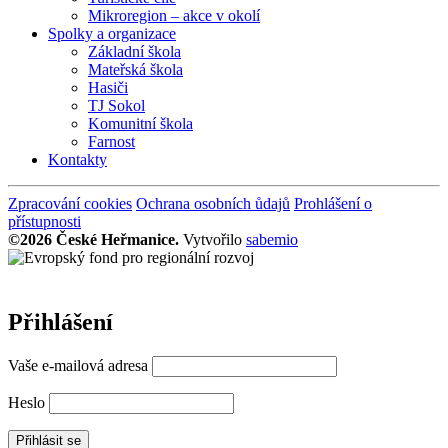
Mikroregion – akce v okolí
Spolky a organizace
Základní škola
Mateřská škola
Hasiči
TJ Sokol
Komunitní škola
Farnost
Kontakty
Zpracování cookies
Ochrana osobních ůdajů
Prohlášení o
přístupnosti
©2026 České Heřmanice.
Vytvořilo
sabemio
Přihlášení
Vaše e-mailová adresa
Heslo
Přihlásit se