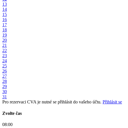
13
14
15
16
17
18
19
20
21
22
23
24
25
26
27
28
29
30
31
Pro rezervaci CVA je nutné se přihlásit do vašeho účtu.
Přihlásit se
Zvolte čas
08:00