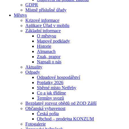
GDPR
Místně příslušné úřady
Městys
Krizové informace
Aplikace Úřad v mobilu
Základní informace
O městysu
Mapové podklady
Historie
Almanach
Znak, prapor
Napsali o nás
Aktuality
Odpady
Odpadové hospodářství
Poplatky 2026
Sběrné místo Netřeby
Co a jak třídíme
Termíny svozů
Bezplatný rozvoz obědů od ZOD Zálší
Občanská vybavenost
Česká pošta
Obchod – prodejna KONZUM
Fotogalerie