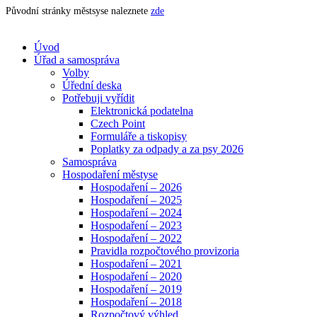
Původní stránky městsyse naleznete
zde
Úvod
Úřad a samospráva
Volby
Úřední deska
Potřebuji vyřídit
Elektronická podatelna
Czech Point
Formuláře a tiskopisy
Poplatky za odpady a za psy 2026
Samospráva
Hospodaření městyse
Hospodaření – 2026
Hospodaření – 2025
Hospodaření – 2024
Hospodaření – 2023
Hospodaření – 2022
Pravidla rozpočtového provizoria
Hospodaření – 2021
Hospodaření – 2020
Hospodaření – 2019
Hospodaření – 2018
Rozpočtový výhled