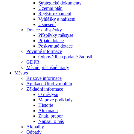
Strategické dokumenty
Územní plán
Registr oznámení
Vyhlášky a nařízení
Usnesení
Dotace / příspěvky
Příspěvky městyse
Přijaté dotace
Poskytnuté dotace
Povinné informace
Odpovědi na podané žádosti
GDPR
Místně příslušné úřady
Městys
Krizové informace
Aplikace Úřad v mobilu
Základní informace
O městysu
Mapové podklady
Historie
Almanach
Znak, prapor
Napsali o nás
Aktuality
Odpady