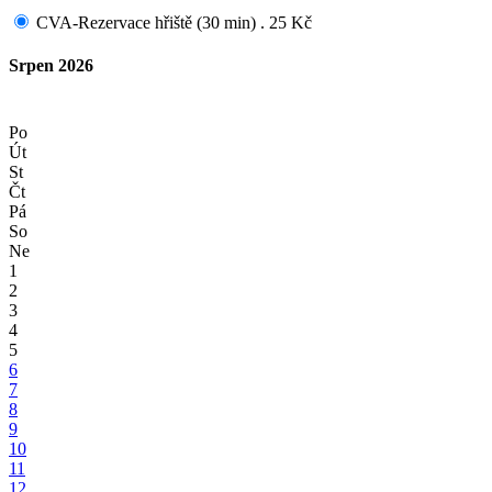
CVA-Rezervace hřiště (30 min) . 25 Kč
Srpen 2026
Po
Út
St
Čt
Pá
So
Ne
1
2
3
4
5
6
7
8
9
10
11
12