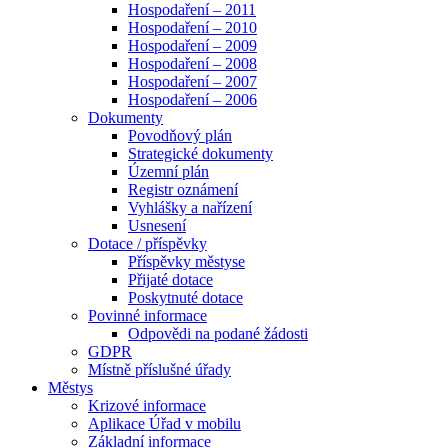
Hospodaření – 2011
Hospodaření – 2010
Hospodaření – 2009
Hospodaření – 2008
Hospodaření – 2007
Hospodaření – 2006
Dokumenty
Povodňový plán
Strategické dokumenty
Územní plán
Registr oznámení
Vyhlášky a nařízení
Usnesení
Dotace / příspěvky
Příspěvky městyse
Přijaté dotace
Poskytnuté dotace
Povinné informace
Odpovědi na podané žádosti
GDPR
Místně příslušné úřady
Městys
Krizové informace
Aplikace Úřad v mobilu
Základní informace