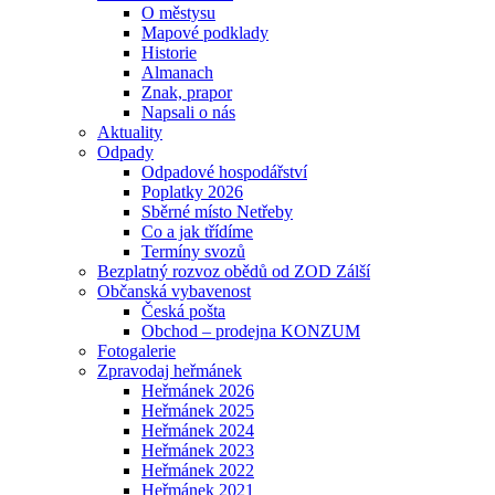
O městysu
Mapové podklady
Historie
Almanach
Znak, prapor
Napsali o nás
Aktuality
Odpady
Odpadové hospodářství
Poplatky 2026
Sběrné místo Netřeby
Co a jak třídíme
Termíny svozů
Bezplatný rozvoz obědů od ZOD Zálší
Občanská vybavenost
Česká pošta
Obchod – prodejna KONZUM
Fotogalerie
Zpravodaj heřmánek
Heřmánek 2026
Heřmánek 2025
Heřmánek 2024
Heřmánek 2023
Heřmánek 2022
Heřmánek 2021