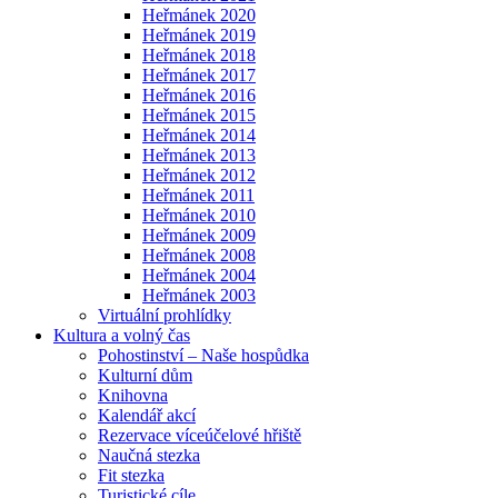
Heřmánek 2020
Heřmánek 2019
Heřmánek 2018
Heřmánek 2017
Heřmánek 2016
Heřmánek 2015
Heřmánek 2014
Heřmánek 2013
Heřmánek 2012
Heřmánek 2011
Heřmánek 2010
Heřmánek 2009
Heřmánek 2008
Heřmánek 2004
Heřmánek 2003
Virtuální prohlídky
Kultura a volný čas
Pohostinství – Naše hospůdka
Kulturní dům
Knihovna
Kalendář akcí
Rezervace víceúčelové hřiště
Naučná stezka
Fit stezka
Turistické cíle