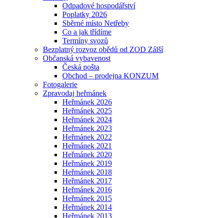
Odpadové hospodářství
Poplatky 2026
Sběrné místo Netřeby
Co a jak třídíme
Termíny svozů
Bezplatný rozvoz obědů od ZOD Zálší
Občanská vybavenost
Česká pošta
Obchod – prodejna KONZUM
Fotogalerie
Zpravodaj heřmánek
Heřmánek 2026
Heřmánek 2025
Heřmánek 2024
Heřmánek 2023
Heřmánek 2022
Heřmánek 2021
Heřmánek 2020
Heřmánek 2019
Heřmánek 2018
Heřmánek 2017
Heřmánek 2016
Heřmánek 2015
Heřmánek 2014
Heřmánek 2013