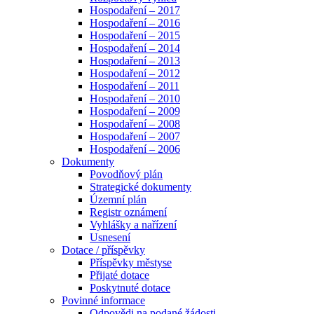
Hospodaření – 2017
Hospodaření – 2016
Hospodaření – 2015
Hospodaření – 2014
Hospodaření – 2013
Hospodaření – 2012
Hospodaření – 2011
Hospodaření – 2010
Hospodaření – 2009
Hospodaření – 2008
Hospodaření – 2007
Hospodaření – 2006
Dokumenty
Povodňový plán
Strategické dokumenty
Územní plán
Registr oznámení
Vyhlášky a nařízení
Usnesení
Dotace / příspěvky
Příspěvky městyse
Přijaté dotace
Poskytnuté dotace
Povinné informace
Odpovědi na podané žádosti