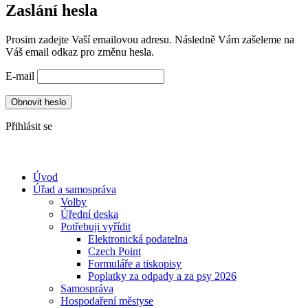
Zaslání hesla
Prosim zadejte Vaší emailovou adresu. Následně Vám zašeleme na
Váš email odkaz pro změnu hesla.
E-mail
Obnovit heslo
Přihlásit se
Úvod
Úřad a samospráva
Volby
Úřední deska
Potřebuji vyřídit
Elektronická podatelna
Czech Point
Formuláře a tiskopisy
Poplatky za odpady a za psy 2026
Samospráva
Hospodaření městyse