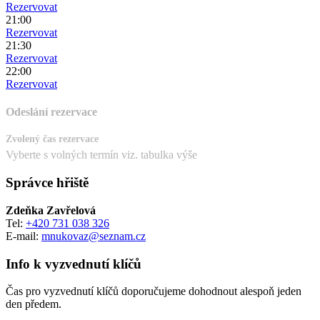
Rezervovat
21:00
Rezervovat
21:30
Rezervovat
22:00
Rezervovat
Odeslání rezervace
Zvolený čas rezervace
Vyberte s volných termín viz. tabulka výše
Správce hřiště
Zdeňka Zavřelová
Tel:
+420 731 038 326
E-mail:
mnukovaz@seznam.cz
Info k vyzvednutí klíčů
Čas pro vyzvednutí klíčů doporučujeme dohodnout alespoň jeden
den předem.