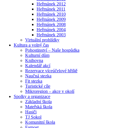
Heřmánek 2012
Heřmánek 2011
Heřmánek 2010
Heřmánek 2009
Heřmánek 2008
Heřmánek 2004
Heřmánek 2003
Virtuální prohlídky
Kultura a volný čas
Pohostinství – Naše hospůdka
Kulturní dům
Knihovna
Kalendář akcí
Rezervace víceúčelové hřiště
Naučná stezka
Fit stezka
Turistické cíle
Mikroregion – akce v okolí
Spolky a organizace
Základní škola
Mateřská škola
Hasiči
TJ Sokol
Komunitní škola
Farnost