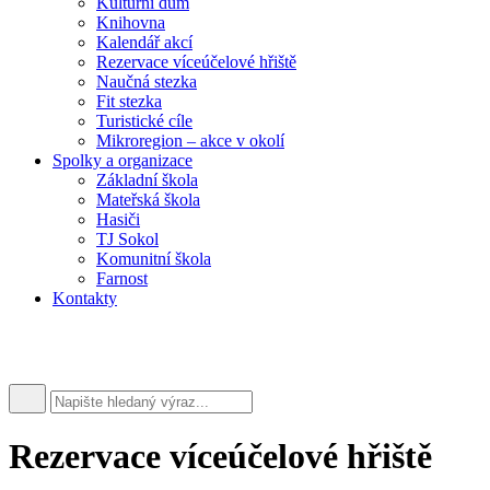
Kulturní dům
Knihovna
Kalendář akcí
Rezervace víceúčelové hřiště
Naučná stezka
Fit stezka
Turistické cíle
Mikroregion – akce v okolí
Spolky a organizace
Základní škola
Mateřská škola
Hasiči
TJ Sokol
Komunitní škola
Farnost
Kontakty
Rezervace víceúčelové hřiště