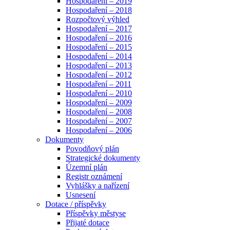
Hospodaření – 2019
Hospodaření – 2018
Rozpočtový výhled
Hospodaření – 2017
Hospodaření – 2016
Hospodaření – 2015
Hospodaření – 2014
Hospodaření – 2013
Hospodaření – 2012
Hospodaření – 2011
Hospodaření – 2010
Hospodaření – 2009
Hospodaření – 2008
Hospodaření – 2007
Hospodaření – 2006
Dokumenty
Povodňový plán
Strategické dokumenty
Územní plán
Registr oznámení
Vyhlášky a nařízení
Usnesení
Dotace / příspěvky
Příspěvky městyse
Přijaté dotace