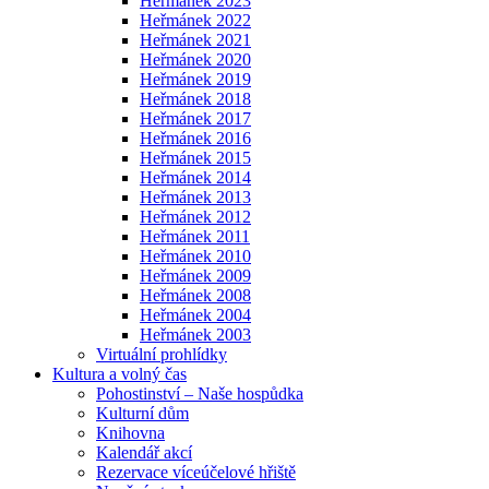
Heřmánek 2023
Heřmánek 2022
Heřmánek 2021
Heřmánek 2020
Heřmánek 2019
Heřmánek 2018
Heřmánek 2017
Heřmánek 2016
Heřmánek 2015
Heřmánek 2014
Heřmánek 2013
Heřmánek 2012
Heřmánek 2011
Heřmánek 2010
Heřmánek 2009
Heřmánek 2008
Heřmánek 2004
Heřmánek 2003
Virtuální prohlídky
Kultura a volný čas
Pohostinství – Naše hospůdka
Kulturní dům
Knihovna
Kalendář akcí
Rezervace víceúčelové hřiště