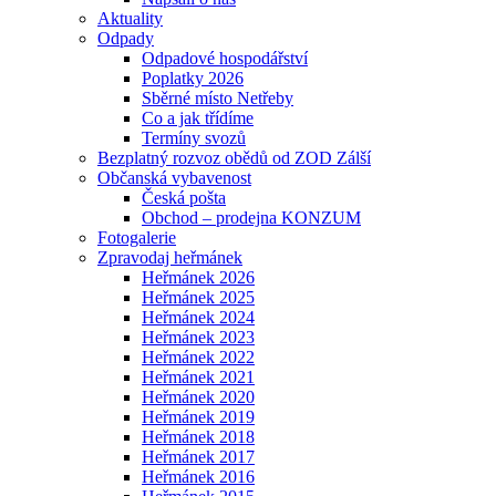
Aktuality
Odpady
Odpadové hospodářství
Poplatky 2026
Sběrné místo Netřeby
Co a jak třídíme
Termíny svozů
Bezplatný rozvoz obědů od ZOD Zálší
Občanská vybavenost
Česká pošta
Obchod – prodejna KONZUM
Fotogalerie
Zpravodaj heřmánek
Heřmánek 2026
Heřmánek 2025
Heřmánek 2024
Heřmánek 2023
Heřmánek 2022
Heřmánek 2021
Heřmánek 2020
Heřmánek 2019
Heřmánek 2018
Heřmánek 2017
Heřmánek 2016