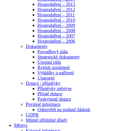
Hospodaření – 2013
Hospodaření – 2012
Hospodaření – 2011
Hospodaření – 2010
Hospodaření – 2009
Hospodaření – 2008
Hospodaření – 2007
Hospodaření – 2006
Dokumenty
Povodňový plán
Strategické dokumenty
Územní plán
Registr oznámení
Vyhlášky a nařízení
Usnesení
Dotace / příspěvky
Příspěvky městyse
Přijaté dotace
Poskytnuté dotace
Povinné informace
Odpovědi na podané žádosti
GDPR
Místně příslušné úřady
Městys
Krizové informace