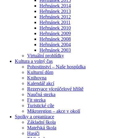
Heřmánek 2015
Heřmánek 2014
Heřmánek 2013
Heřmánek 2012
Heřmánek 2011
Heřmánek 2010
Heřmánek 2009
Heřmánek 2008
Heřmánek 2004
Heřmánek 2003
Virtuální prohlídky
Kultura a volný čas
Pohostinství – Naše hospůdka
Kulturní dům
Knihovna
Kalendář akcí
Rezervace víceúčelové hřiště
Naučná stezka
Fit stezka
Turistické cíle
Mikroregion – akce v okolí
Spolky a organizace
Základní škola
Mateřská škola
Hasiči