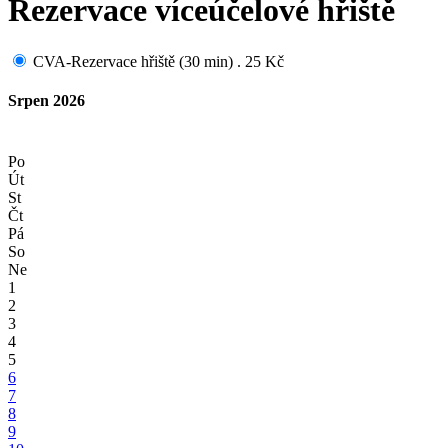
Rezervace víceúčelové hřiště
CVA-Rezervace hřiště (30 min) . 25 Kč
Srpen 2026
Po
Út
St
Čt
Pá
So
Ne
1
2
3
4
5
6
7
8
9