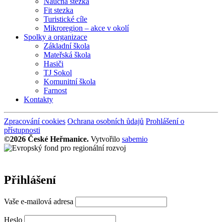
Naučná stezka
Fit stezka
Turistické cíle
Mikroregion – akce v okolí
Spolky a organizace
Základní škola
Mateřská škola
Hasiči
TJ Sokol
Komunitní škola
Farnost
Kontakty
Zpracování cookies
Ochrana osobních ůdajů
Prohlášení o
přístupnosti
©2026 České Heřmanice.
Vytvořilo
sabemio
Přihlášení
Vaše e-mailová adresa
Heslo