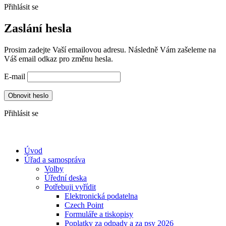
Přihlásit se
Zaslání hesla
Prosim zadejte Vaší emailovou adresu. Následně Vám zašeleme na
Váš email odkaz pro změnu hesla.
E-mail
Obnovit heslo
Přihlásit se
Úvod
Úřad a samospráva
Volby
Úřední deska
Potřebuji vyřídit
Elektronická podatelna
Czech Point
Formuláře a tiskopisy
Poplatky za odpady a za psy 2026