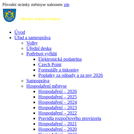
Původní stránky městsyse naleznete
zde
Úvod
Úřad a samospráva
Volby
Úřední deska
Potřebuji vyřídit
Elektronická podatelna
Czech Point
Formuláře a tiskopisy
Poplatky za odpady a za psy 2026
Samospráva
Hospodaření městyse
Hospodaření – 2026
Hospodaření – 2025
Hospodaření – 2024
Hospodaření – 2023
Hospodaření – 2022
Pravidla rozpočtového provizoria
Hospodaření – 2021
Hospodaření – 2020