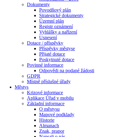
Dokumenty
Povodňový plán
Strategické dokumenty
Územní plán
Registr oznámení
Vyhlášky a nařízení
Usnesení
Dotace / příspěvky
Příspěvky městyse
Přijaté dotace
Poskytnuté dotace
Povinné informace
Odpovědi na podané žádosti
GDPR
Místně příslušné úřady
Městys
Krizové informace
Aplikace Úřad v mobilu
Základní informace
O městysu
Mapové podklady
Historie
Almanach
Znak, prapor
Napsali o nás