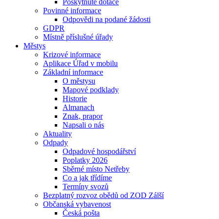
Poskytnuté dotace
Povinné informace
Odpovědi na podané žádosti
GDPR
Místně příslušné úřady
Městys
Krizové informace
Aplikace Úřad v mobilu
Základní informace
O městysu
Mapové podklady
Historie
Almanach
Znak, prapor
Napsali o nás
Aktuality
Odpady
Odpadové hospodářství
Poplatky 2026
Sběrné místo Netřeby
Co a jak třídíme
Termíny svozů
Bezplatný rozvoz obědů od ZOD Zálší
Občanská vybavenost
Česká pošta