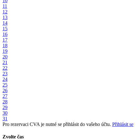
10
11
12
13
14
15
16
17
18
19
20
21
22
23
24
25
26
27
28
29
30
31
Pro rezervaci CVA je nutné se přihlásit do vašeho účtu.
Přihlásit se
Zvolte čas