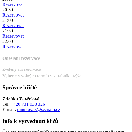
Rezervovat
20:30
Rezervovat
21:00
Rezervovat
21:30
Rezervovat
22:00
Rezervovat
Odeslání rezervace
Zvolený čas rezervace
Vyberte s volných termín viz. tabulka výše
Správce hřiště
Zdeňka Zavřelová
Tel:
+420 731 038 326
E-mail:
mnukovaz@seznam.cz
Info k vyzvednutí klíčů