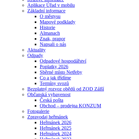
Aplikace Úřad v mobilu
Základní informace
O městysu
Mapové podklady
Historie
Almanach
Znak, prapor
Napsali o nás
Aktuality
Odpady
Odpadové hospodářství
Poplatky 2026
Sběrné místo Netřeby
Co a jak třídíme
Termíny svozů
Bezplatný rozvoz obědů od ZOD Zálší
Občanská vybavenost
Česká pošta
Obchod – prodejna KONZUM
Fotogalerie
Zpravodaj heřmánek
Heřmánek 2026
Heřmánek 2025
Heřmánek 2024