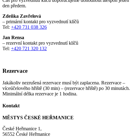
Čas pro vyzvednutí klíčů doporučujeme dohodnout alespoň jeden
den předem.
Zdeňka Zavřelová
– primární kontakt pro vyzvednutí klíčů
Tel:
+420 731 038 326
Jan Rensa
– rezervní kontakt pro vyzvednutí klíčů
Tel:
+420 721 320 132
Rezervace
Jakákoliv nezrušená rezervace musí být zaplacena. Rezervace –
víceúčelového hřiště (30 min) – (rezervace hřiště) po 30 minutách.
Minimální délka rezervace je 1 hodina.
Kontakt
MĚSTYS ČESKÉ HEŘMANICE
České Heřmanice 1,
56552 České Heřmanice